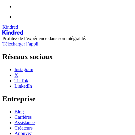
Kindred
Profitez de l’expérience dans son intégralité.
Télécharger l’appli
Réseaux sociaux
Instagram
𝕏
TikTok
LinkedIn
Entreprise
Blog
Carrières
Assistance
Créateurs
Appuyez