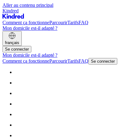
Aller au contenu principal
Kindred
Comment ça fonctionne
Parcourir
Tarifs
FAQ
Mon domicile est-il adapté ?
français
Se connecter
Mon domicile est-il adapté ?
Comment ça fonctionne
Parcourir
Tarifs
FAQ
Se connecter