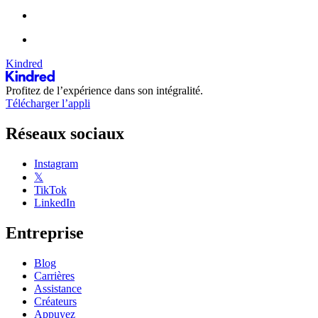
Kindred
Profitez de l’expérience dans son intégralité.
Télécharger l’appli
Réseaux sociaux
Instagram
𝕏
TikTok
LinkedIn
Entreprise
Blog
Carrières
Assistance
Créateurs
Appuyez