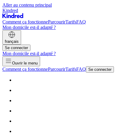
Aller au contenu principal
Kindred
Comment ça fonctionne
Parcourir
Tarifs
FAQ
Mon domicile est-il adapté ?
français
Se connecter
Mon domicile est-il adapté ?
Ouvrir le menu
Comment ça fonctionne
Parcourir
Tarifs
FAQ
Se connecter