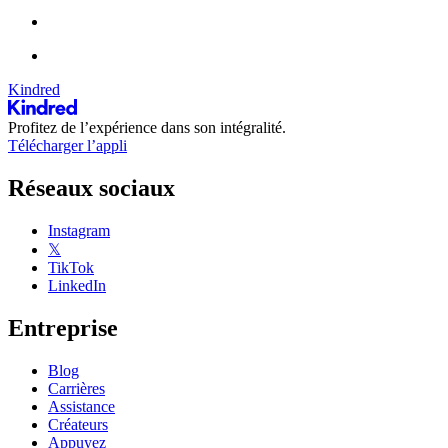
Kindred
Profitez de l’expérience dans son intégralité.
Télécharger l’appli
Réseaux sociaux
Instagram
𝕏
TikTok
LinkedIn
Entreprise
Blog
Carrières
Assistance
Créateurs
Appuyez