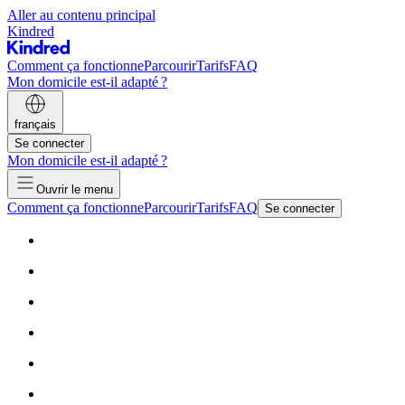
Aller au contenu principal
Kindred
Comment ça fonctionne
Parcourir
Tarifs
FAQ
Mon domicile est-il adapté ?
français
Se connecter
Mon domicile est-il adapté ?
Ouvrir le menu
Comment ça fonctionne
Parcourir
Tarifs
FAQ
Se connecter