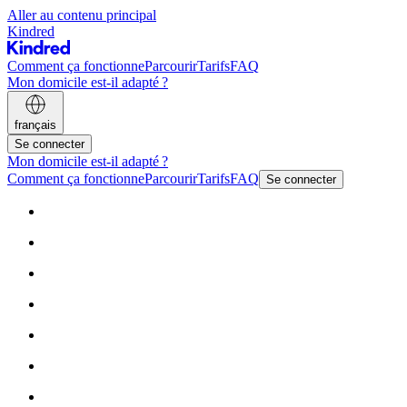
Aller au contenu principal
Kindred
Comment ça fonctionne
Parcourir
Tarifs
FAQ
Mon domicile est-il adapté ?
français
Se connecter
Mon domicile est-il adapté ?
Comment ça fonctionne
Parcourir
Tarifs
FAQ
Se connecter