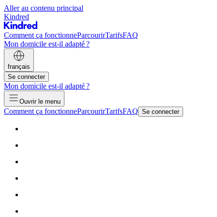
Aller au contenu principal
Kindred
Comment ça fonctionne
Parcourir
Tarifs
FAQ
Mon domicile est-il adapté ?
français
Se connecter
Mon domicile est-il adapté ?
Ouvrir le menu
Comment ça fonctionne
Parcourir
Tarifs
FAQ
Se connecter