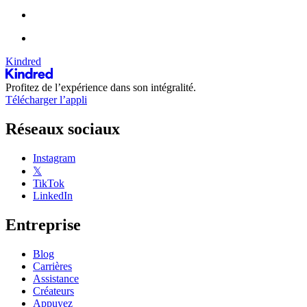
Kindred
Profitez de l’expérience dans son intégralité.
Télécharger l’appli
Réseaux sociaux
Instagram
𝕏
TikTok
LinkedIn
Entreprise
Blog
Carrières
Assistance
Créateurs
Appuyez