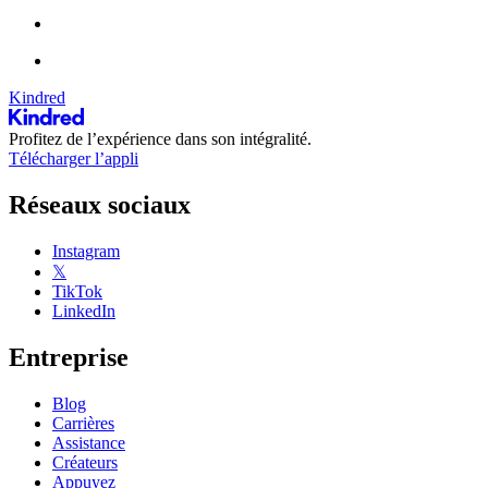
Kindred
Profitez de l’expérience dans son intégralité.
Télécharger l’appli
Réseaux sociaux
Instagram
𝕏
TikTok
LinkedIn
Entreprise
Blog
Carrières
Assistance
Créateurs
Appuyez