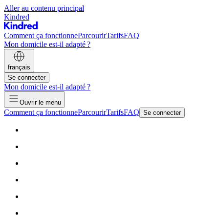
Aller au contenu principal
Kindred
Comment ça fonctionne
Parcourir
Tarifs
FAQ
Mon domicile est-il adapté ?
français
Se connecter
Mon domicile est-il adapté ?
Ouvrir le menu
Comment ça fonctionne
Parcourir
Tarifs
FAQ
Se connecter