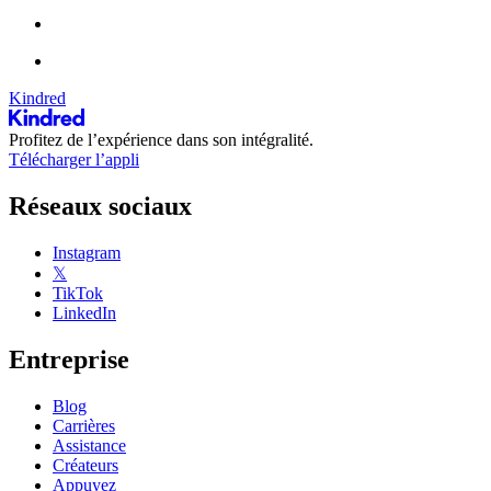
Kindred
Profitez de l’expérience dans son intégralité.
Télécharger l’appli
Réseaux sociaux
Instagram
𝕏
TikTok
LinkedIn
Entreprise
Blog
Carrières
Assistance
Créateurs
Appuyez