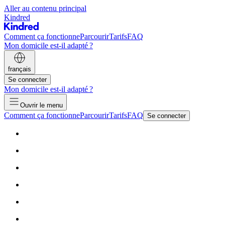
Aller au contenu principal
Kindred
Comment ça fonctionne
Parcourir
Tarifs
FAQ
Mon domicile est-il adapté ?
français
Se connecter
Mon domicile est-il adapté ?
Ouvrir le menu
Comment ça fonctionne
Parcourir
Tarifs
FAQ
Se connecter