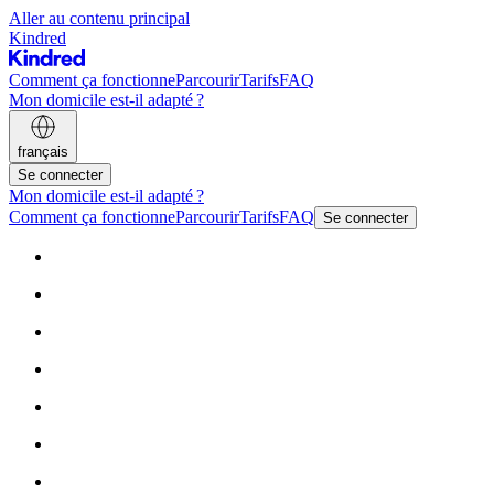
Aller au contenu principal
Kindred
Comment ça fonctionne
Parcourir
Tarifs
FAQ
Mon domicile est-il adapté ?
français
Se connecter
Mon domicile est-il adapté ?
Comment ça fonctionne
Parcourir
Tarifs
FAQ
Se connecter