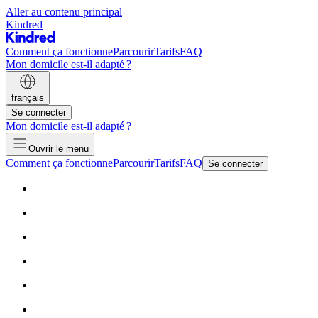
Aller au contenu principal
Kindred
Comment ça fonctionne
Parcourir
Tarifs
FAQ
Mon domicile est-il adapté ?
français
Se connecter
Mon domicile est-il adapté ?
Ouvrir le menu
Comment ça fonctionne
Parcourir
Tarifs
FAQ
Se connecter