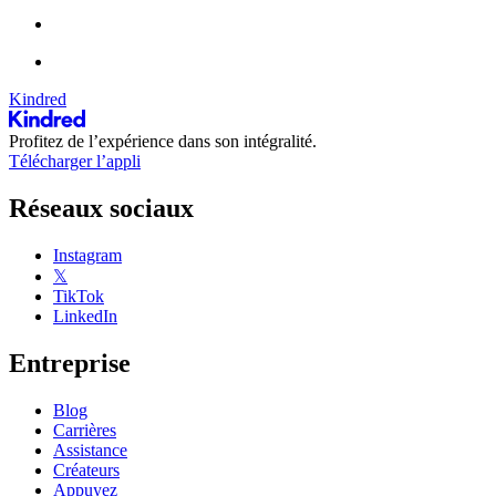
Kindred
Profitez de l’expérience dans son intégralité.
Télécharger l’appli
Réseaux sociaux
Instagram
𝕏
TikTok
LinkedIn
Entreprise
Blog
Carrières
Assistance
Créateurs
Appuyez