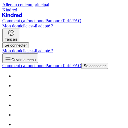
Aller au contenu principal
Kindred
Comment ça fonctionne
Parcourir
Tarifs
FAQ
Mon domicile est-il adapté ?
français
Se connecter
Mon domicile est-il adapté ?
Ouvrir le menu
Comment ça fonctionne
Parcourir
Tarifs
FAQ
Se connecter