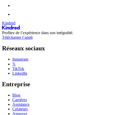
Kindred
Profitez de l’expérience dans son intégralité.
Télécharger l’appli
Réseaux sociaux
Instagram
𝕏
TikTok
LinkedIn
Entreprise
Blog
Carrières
Assistance
Créateurs
Appuyez