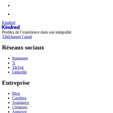
Kindred
Profitez de l’expérience dans son intégralité.
Télécharger l’appli
Réseaux sociaux
Instagram
𝕏
TikTok
LinkedIn
Entreprise
Blog
Carrières
Assistance
Créateurs
Appuyez