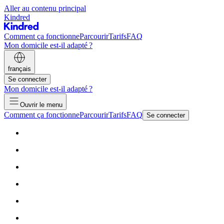
Aller au contenu principal
Kindred
Comment ça fonctionne
Parcourir
Tarifs
FAQ
Mon domicile est-il adapté ?
français
Se connecter
Mon domicile est-il adapté ?
Ouvrir le menu
Comment ça fonctionne
Parcourir
Tarifs
FAQ
Se connecter