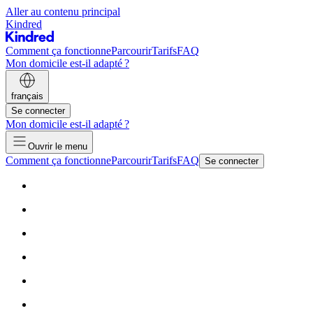
Aller au contenu principal
Kindred
Comment ça fonctionne
Parcourir
Tarifs
FAQ
Mon domicile est-il adapté ?
français
Se connecter
Mon domicile est-il adapté ?
Ouvrir le menu
Comment ça fonctionne
Parcourir
Tarifs
FAQ
Se connecter