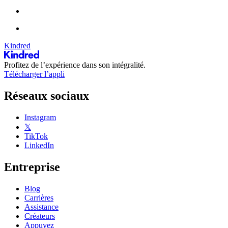
Kindred
Profitez de l’expérience dans son intégralité.
Télécharger l’appli
Réseaux sociaux
Instagram
𝕏
TikTok
LinkedIn
Entreprise
Blog
Carrières
Assistance
Créateurs
Appuyez