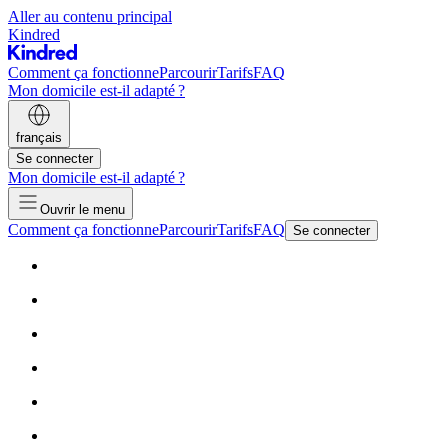
Aller au contenu principal
Kindred
Comment ça fonctionne
Parcourir
Tarifs
FAQ
Mon domicile est-il adapté ?
français
Se connecter
Mon domicile est-il adapté ?
Ouvrir le menu
Comment ça fonctionne
Parcourir
Tarifs
FAQ
Se connecter