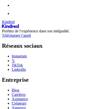
Kindred
Profitez de l’expérience dans son intégralité.
Télécharger l’appli
Réseaux sociaux
Instagram
𝕏
TikTok
LinkedIn
Entreprise
Blog
Carrières
Assistance
Créateurs
Appuyez