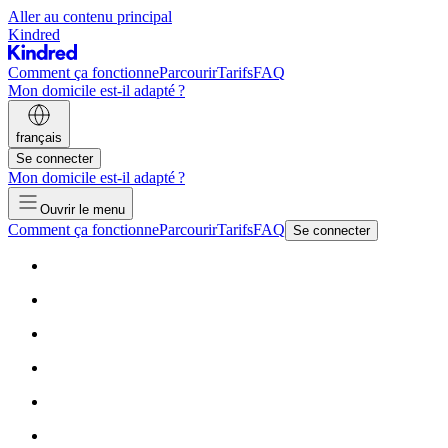
Aller au contenu principal
Kindred
Comment ça fonctionne
Parcourir
Tarifs
FAQ
Mon domicile est-il adapté ?
français
Se connecter
Mon domicile est-il adapté ?
Ouvrir le menu
Comment ça fonctionne
Parcourir
Tarifs
FAQ
Se connecter