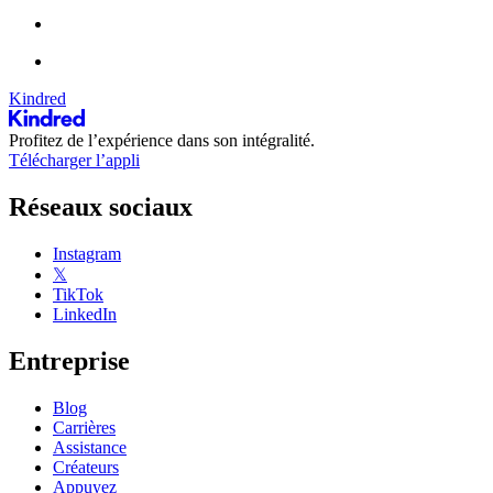
Kindred
Profitez de l’expérience dans son intégralité.
Télécharger l’appli
Réseaux sociaux
Instagram
𝕏
TikTok
LinkedIn
Entreprise
Blog
Carrières
Assistance
Créateurs
Appuyez