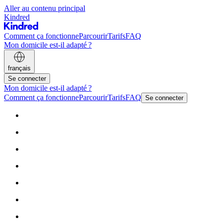
Aller au contenu principal
Kindred
Comment ça fonctionne
Parcourir
Tarifs
FAQ
Mon domicile est-il adapté ?
français
Se connecter
Mon domicile est-il adapté ?
Comment ça fonctionne
Parcourir
Tarifs
FAQ
Se connecter