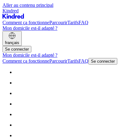
Aller au contenu principal
Kindred
Comment ça fonctionne
Parcourir
Tarifs
FAQ
Mon domicile est-il adapté ?
français
Se connecter
Mon domicile est-il adapté ?
Comment ça fonctionne
Parcourir
Tarifs
FAQ
Se connecter