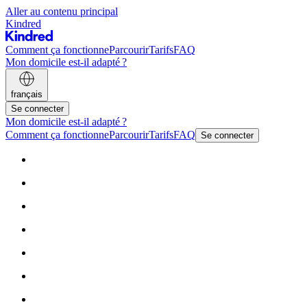
Aller au contenu principal
Kindred
Comment ça fonctionne
Parcourir
Tarifs
FAQ
Mon domicile est-il adapté ?
français
Se connecter
Mon domicile est-il adapté ?
Comment ça fonctionne
Parcourir
Tarifs
FAQ
Se connecter