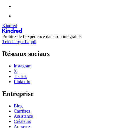
Kindred
Profitez de l’expérience dans son intégralité.
Télécharger l’appli
Réseaux sociaux
Instagram
𝕏
TikTok
LinkedIn
Entreprise
Blog
Carrières
Assistance
Créateurs
Appuyez