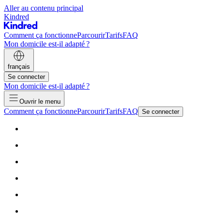
Aller au contenu principal
Kindred
Comment ça fonctionne
Parcourir
Tarifs
FAQ
Mon domicile est-il adapté ?
français
Se connecter
Mon domicile est-il adapté ?
Ouvrir le menu
Comment ça fonctionne
Parcourir
Tarifs
FAQ
Se connecter