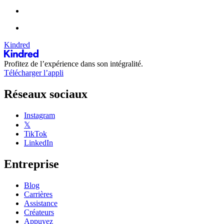
Kindred
Profitez de l’expérience dans son intégralité.
Télécharger l’appli
Réseaux sociaux
Instagram
𝕏
TikTok
LinkedIn
Entreprise
Blog
Carrières
Assistance
Créateurs
Appuyez