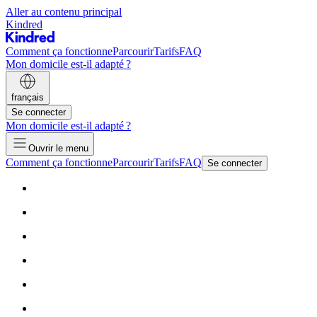
Aller au contenu principal
Kindred
Comment ça fonctionne
Parcourir
Tarifs
FAQ
Mon domicile est-il adapté ?
français
Se connecter
Mon domicile est-il adapté ?
Ouvrir le menu
Comment ça fonctionne
Parcourir
Tarifs
FAQ
Se connecter