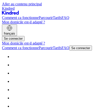
Aller au contenu principal
Kindred
Comment ça fonctionne
Parcourir
Tarifs
FAQ
Mon domicile est-il adapté ?
français
Se connecter
Mon domicile est-il adapté ?
Comment ça fonctionne
Parcourir
Tarifs
FAQ
Se connecter