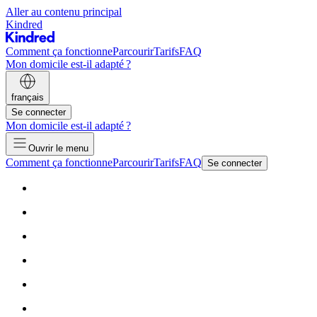
Aller au contenu principal
Kindred
Comment ça fonctionne
Parcourir
Tarifs
FAQ
Mon domicile est-il adapté ?
français
Se connecter
Mon domicile est-il adapté ?
Ouvrir le menu
Comment ça fonctionne
Parcourir
Tarifs
FAQ
Se connecter