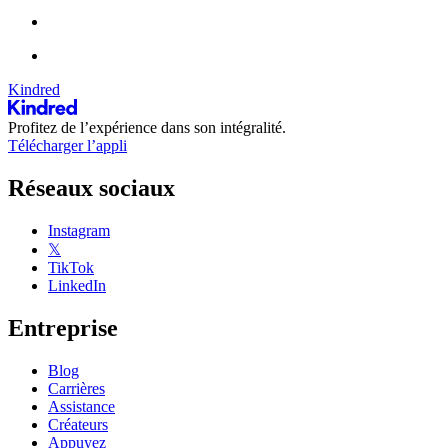
Kindred
Profitez de l’expérience dans son intégralité.
Télécharger l’appli
Réseaux sociaux
Instagram
𝕏
TikTok
LinkedIn
Entreprise
Blog
Carrières
Assistance
Créateurs
Appuyez