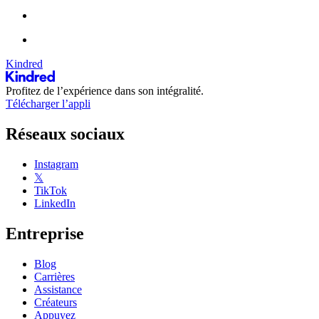
Kindred
Profitez de l’expérience dans son intégralité.
Télécharger l’appli
Réseaux sociaux
Instagram
𝕏
TikTok
LinkedIn
Entreprise
Blog
Carrières
Assistance
Créateurs
Appuyez