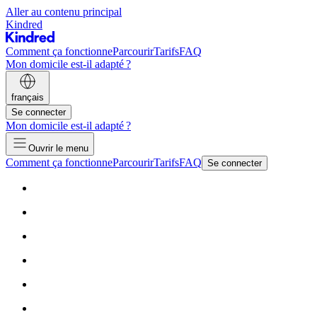
Aller au contenu principal
Kindred
Comment ça fonctionne
Parcourir
Tarifs
FAQ
Mon domicile est-il adapté ?
français
Se connecter
Mon domicile est-il adapté ?
Ouvrir le menu
Comment ça fonctionne
Parcourir
Tarifs
FAQ
Se connecter