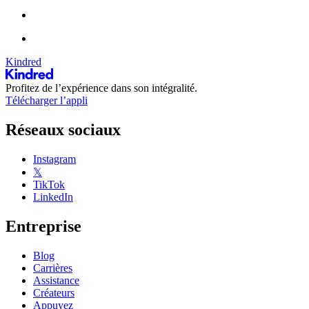
Kindred
Profitez de l’expérience dans son intégralité.
Télécharger l’appli
Réseaux sociaux
Instagram
𝕏
TikTok
LinkedIn
Entreprise
Blog
Carrières
Assistance
Créateurs
Appuyez