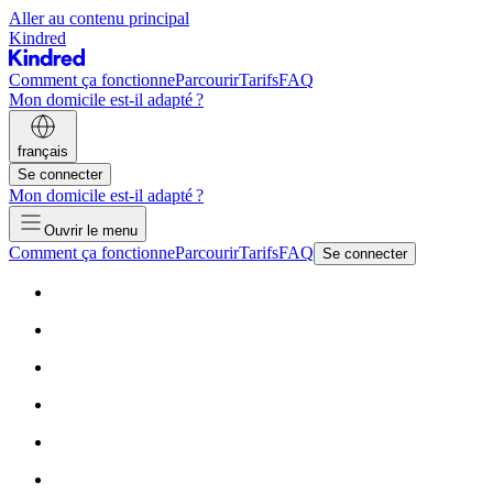
Aller au contenu principal
Kindred
Comment ça fonctionne
Parcourir
Tarifs
FAQ
Mon domicile est-il adapté ?
français
Se connecter
Mon domicile est-il adapté ?
Ouvrir le menu
Comment ça fonctionne
Parcourir
Tarifs
FAQ
Se connecter