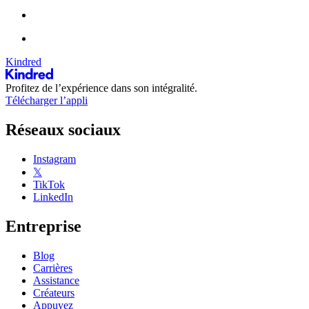
Kindred
Profitez de l’expérience dans son intégralité.
Télécharger l’appli
Réseaux sociaux
Instagram
𝕏
TikTok
LinkedIn
Entreprise
Blog
Carrières
Assistance
Créateurs
Appuyez