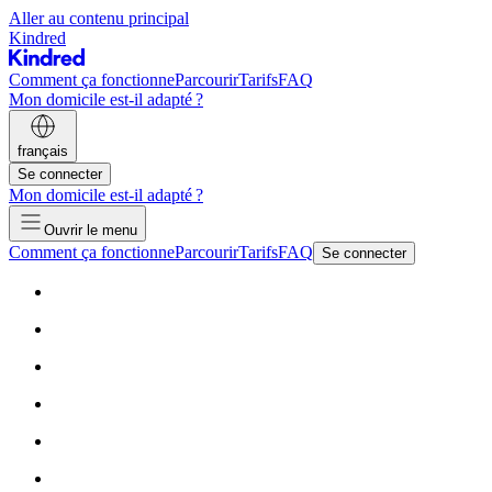
Aller au contenu principal
Kindred
Comment ça fonctionne
Parcourir
Tarifs
FAQ
Mon domicile est-il adapté ?
français
Se connecter
Mon domicile est-il adapté ?
Ouvrir le menu
Comment ça fonctionne
Parcourir
Tarifs
FAQ
Se connecter