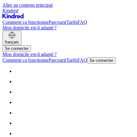
Aller au contenu principal
Kindred
Comment ça fonctionne
Parcourir
Tarifs
FAQ
Mon domicile est-il adapté ?
français
Se connecter
Mon domicile est-il adapté ?
Comment ça fonctionne
Parcourir
Tarifs
FAQ
Se connecter