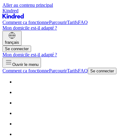
Aller au contenu principal
Kindred
Comment ça fonctionne
Parcourir
Tarifs
FAQ
Mon domicile est-il adapté ?
français
Se connecter
Mon domicile est-il adapté ?
Ouvrir le menu
Comment ça fonctionne
Parcourir
Tarifs
FAQ
Se connecter