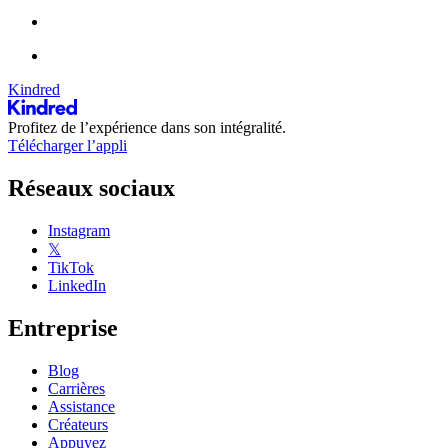
Kindred
Profitez de l’expérience dans son intégralité.
Télécharger l’appli
Réseaux sociaux
Instagram
𝕏
TikTok
LinkedIn
Entreprise
Blog
Carrières
Assistance
Créateurs
Appuyez