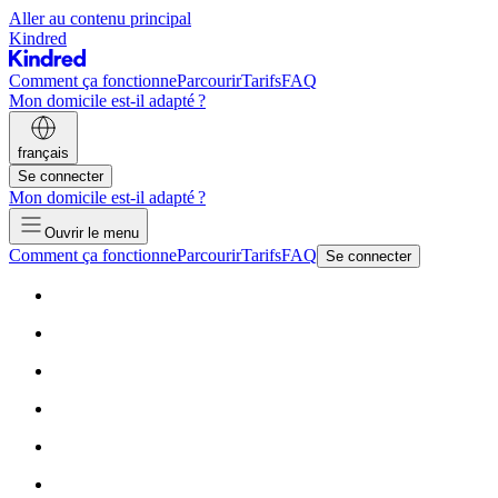
Aller au contenu principal
Kindred
Comment ça fonctionne
Parcourir
Tarifs
FAQ
Mon domicile est-il adapté ?
français
Se connecter
Mon domicile est-il adapté ?
Ouvrir le menu
Comment ça fonctionne
Parcourir
Tarifs
FAQ
Se connecter