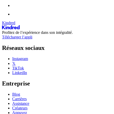
Kindred
Profitez de l’expérience dans son intégralité.
Télécharger l’appli
Réseaux sociaux
Instagram
𝕏
TikTok
LinkedIn
Entreprise
Blog
Carrières
Assistance
Créateurs
Appuyez