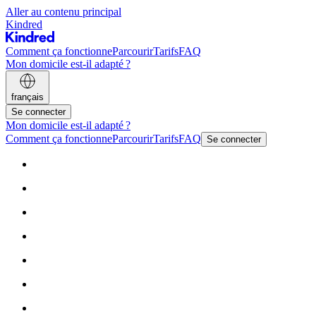
Aller au contenu principal
Kindred
Comment ça fonctionne
Parcourir
Tarifs
FAQ
Mon domicile est-il adapté ?
français
Se connecter
Mon domicile est-il adapté ?
Comment ça fonctionne
Parcourir
Tarifs
FAQ
Se connecter