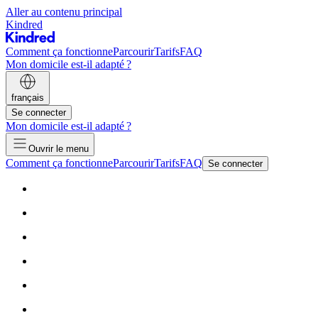
Aller au contenu principal
Kindred
Comment ça fonctionne
Parcourir
Tarifs
FAQ
Mon domicile est-il adapté ?
français
Se connecter
Mon domicile est-il adapté ?
Ouvrir le menu
Comment ça fonctionne
Parcourir
Tarifs
FAQ
Se connecter