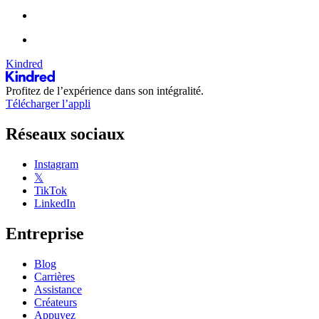
Kindred
Profitez de l’expérience dans son intégralité.
Télécharger l’appli
Réseaux sociaux
Instagram
𝕏
TikTok
LinkedIn
Entreprise
Blog
Carrières
Assistance
Créateurs
Appuyez