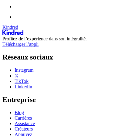
Kindred
Profitez de l’expérience dans son intégralité.
Télécharger l’appli
Réseaux sociaux
Instagram
𝕏
TikTok
LinkedIn
Entreprise
Blog
Carrières
Assistance
Créateurs
Appuyez