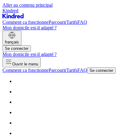
Aller au contenu principal
Kindred
Comment ça fonctionne
Parcourir
Tarifs
FAQ
Mon domicile est-il adapté ?
français
Se connecter
Mon domicile est-il adapté ?
Ouvrir le menu
Comment ça fonctionne
Parcourir
Tarifs
FAQ
Se connecter