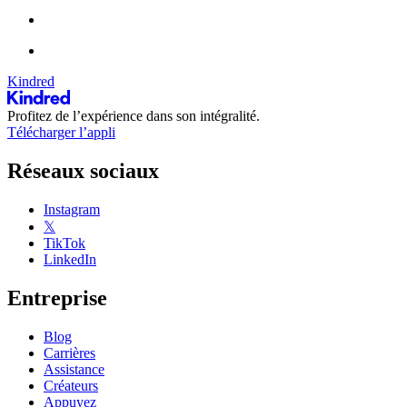
Kindred
Profitez de l’expérience dans son intégralité.
Télécharger l’appli
Réseaux sociaux
Instagram
𝕏
TikTok
LinkedIn
Entreprise
Blog
Carrières
Assistance
Créateurs
Appuyez