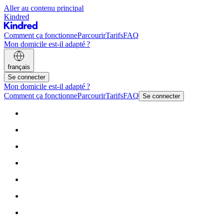
Aller au contenu principal
Kindred
Comment ça fonctionne
Parcourir
Tarifs
FAQ
Mon domicile est-il adapté ?
français
Se connecter
Mon domicile est-il adapté ?
Comment ça fonctionne
Parcourir
Tarifs
FAQ
Se connecter