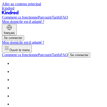
Aller au contenu principal
Kindred
Comment ça fonctionne
Parcourir
Tarifs
FAQ
Mon domicile est-il adapté ?
français
Se connecter
Mon domicile est-il adapté ?
Ouvrir le menu
Comment ça fonctionne
Parcourir
Tarifs
FAQ
Se connecter