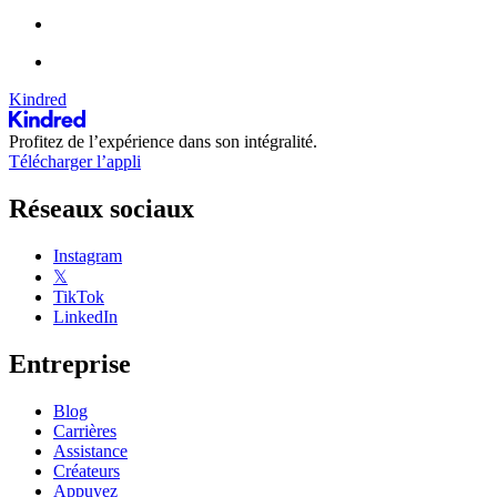
Kindred
Profitez de l’expérience dans son intégralité.
Télécharger l’appli
Réseaux sociaux
Instagram
𝕏
TikTok
LinkedIn
Entreprise
Blog
Carrières
Assistance
Créateurs
Appuyez