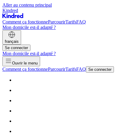
Aller au contenu principal
Kindred
Comment ça fonctionne
Parcourir
Tarifs
FAQ
Mon domicile est-il adapté ?
français
Se connecter
Mon domicile est-il adapté ?
Ouvrir le menu
Comment ça fonctionne
Parcourir
Tarifs
FAQ
Se connecter