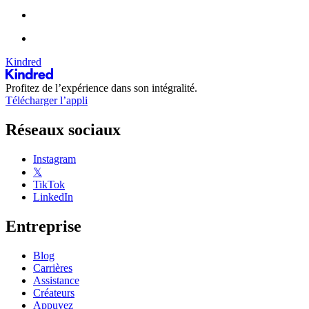
Kindred
Profitez de l’expérience dans son intégralité.
Télécharger l’appli
Réseaux sociaux
Instagram
𝕏
TikTok
LinkedIn
Entreprise
Blog
Carrières
Assistance
Créateurs
Appuyez