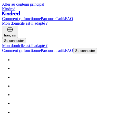
Aller au contenu principal
Kindred
Comment ça fonctionne
Parcourir
Tarifs
FAQ
Mon domicile est-il adapté ?
français
Se connecter
Mon domicile est-il adapté ?
Comment ça fonctionne
Parcourir
Tarifs
FAQ
Se connecter