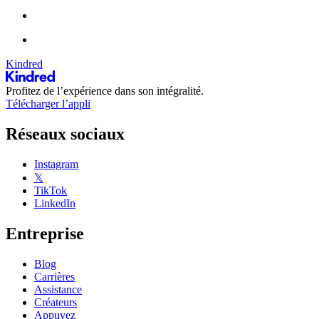
Kindred
Profitez de l’expérience dans son intégralité.
Télécharger l’appli
Réseaux sociaux
Instagram
𝕏
TikTok
LinkedIn
Entreprise
Blog
Carrières
Assistance
Créateurs
Appuyez