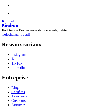
Kindred
Profitez de l’expérience dans son intégralité.
Télécharger l’appli
Réseaux sociaux
Instagram
𝕏
TikTok
LinkedIn
Entreprise
Blog
Carrières
Assistance
Créateurs
Appuyez