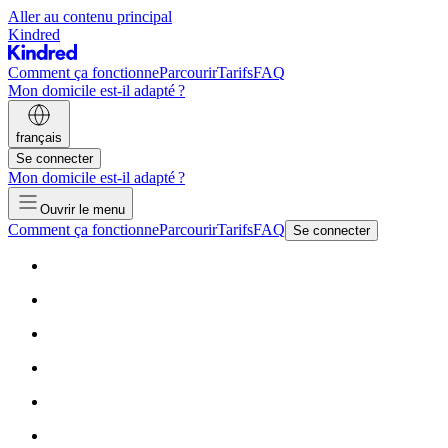
Aller au contenu principal
Kindred
Comment ça fonctionne
Parcourir
Tarifs
FAQ
Mon domicile est-il adapté ?
français
Se connecter
Mon domicile est-il adapté ?
Ouvrir le menu
Comment ça fonctionne
Parcourir
Tarifs
FAQ
Se connecter