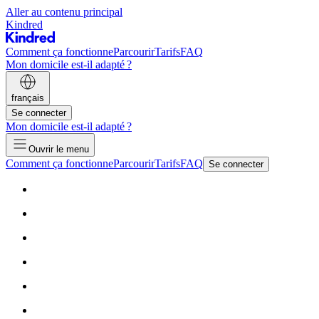
Aller au contenu principal
Kindred
Comment ça fonctionne
Parcourir
Tarifs
FAQ
Mon domicile est-il adapté ?
français
Se connecter
Mon domicile est-il adapté ?
Ouvrir le menu
Comment ça fonctionne
Parcourir
Tarifs
FAQ
Se connecter