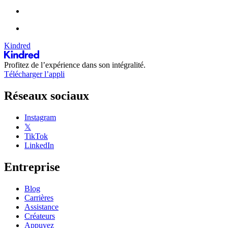
Kindred
Profitez de l’expérience dans son intégralité.
Télécharger l’appli
Réseaux sociaux
Instagram
𝕏
TikTok
LinkedIn
Entreprise
Blog
Carrières
Assistance
Créateurs
Appuyez