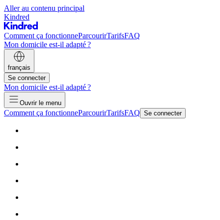
Aller au contenu principal
Kindred
Comment ça fonctionne
Parcourir
Tarifs
FAQ
Mon domicile est-il adapté ?
français
Se connecter
Mon domicile est-il adapté ?
Ouvrir le menu
Comment ça fonctionne
Parcourir
Tarifs
FAQ
Se connecter