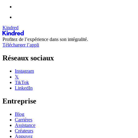
Kindred
Profitez de l’expérience dans son intégralité.
Télécharger l’appli
Réseaux sociaux
Instagram
𝕏
TikTok
LinkedIn
Entreprise
Blog
Carrières
Assistance
Créateurs
Appuyez