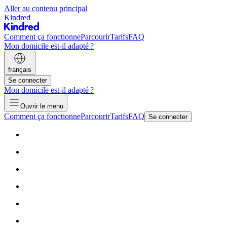
Aller au contenu principal
Kindred
Comment ça fonctionne
Parcourir
Tarifs
FAQ
Mon domicile est-il adapté ?
français
Se connecter
Mon domicile est-il adapté ?
Ouvrir le menu
Comment ça fonctionne
Parcourir
Tarifs
FAQ
Se connecter