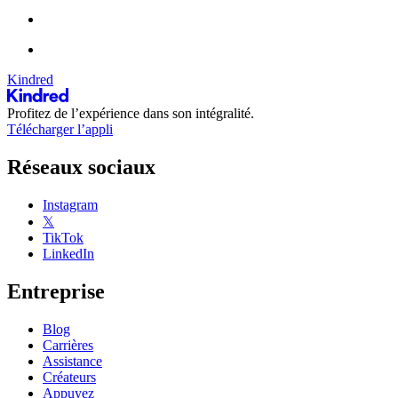
Kindred
Profitez de l’expérience dans son intégralité.
Télécharger l’appli
Réseaux sociaux
Instagram
𝕏
TikTok
LinkedIn
Entreprise
Blog
Carrières
Assistance
Créateurs
Appuyez