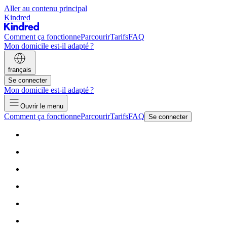
Aller au contenu principal
Kindred
Comment ça fonctionne
Parcourir
Tarifs
FAQ
Mon domicile est-il adapté ?
français
Se connecter
Mon domicile est-il adapté ?
Ouvrir le menu
Comment ça fonctionne
Parcourir
Tarifs
FAQ
Se connecter