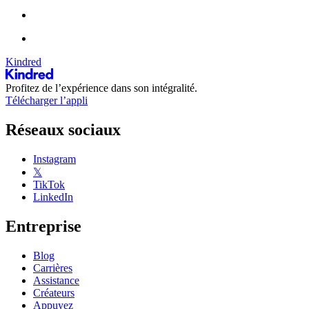
Kindred
Profitez de l’expérience dans son intégralité.
Télécharger l’appli
Réseaux sociaux
Instagram
𝕏
TikTok
LinkedIn
Entreprise
Blog
Carrières
Assistance
Créateurs
Appuyez