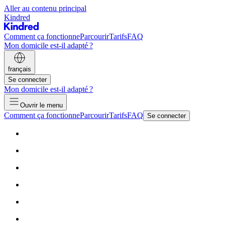
Aller au contenu principal
Kindred
Comment ça fonctionne
Parcourir
Tarifs
FAQ
Mon domicile est-il adapté ?
français
Se connecter
Mon domicile est-il adapté ?
Ouvrir le menu
Comment ça fonctionne
Parcourir
Tarifs
FAQ
Se connecter