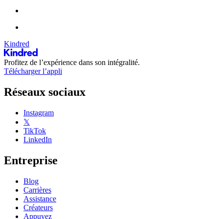
Kindred
Profitez de l’expérience dans son intégralité.
Télécharger l’appli
Réseaux sociaux
Instagram
𝕏
TikTok
LinkedIn
Entreprise
Blog
Carrières
Assistance
Créateurs
Appuyez