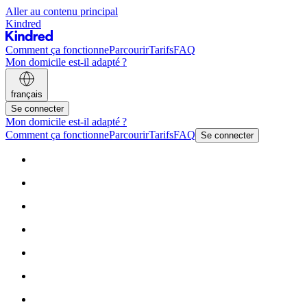
Aller au contenu principal
Kindred
Comment ça fonctionne
Parcourir
Tarifs
FAQ
Mon domicile est-il adapté ?
français
Se connecter
Mon domicile est-il adapté ?
Comment ça fonctionne
Parcourir
Tarifs
FAQ
Se connecter