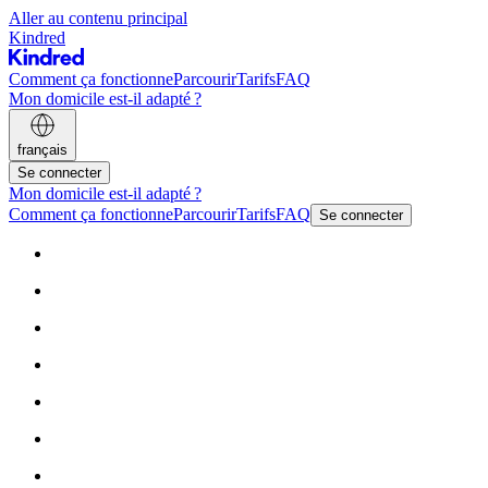
Aller au contenu principal
Kindred
Comment ça fonctionne
Parcourir
Tarifs
FAQ
Mon domicile est-il adapté ?
français
Se connecter
Mon domicile est-il adapté ?
Comment ça fonctionne
Parcourir
Tarifs
FAQ
Se connecter