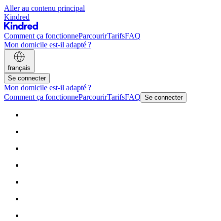
Aller au contenu principal
Kindred
Comment ça fonctionne
Parcourir
Tarifs
FAQ
Mon domicile est-il adapté ?
français
Se connecter
Mon domicile est-il adapté ?
Comment ça fonctionne
Parcourir
Tarifs
FAQ
Se connecter