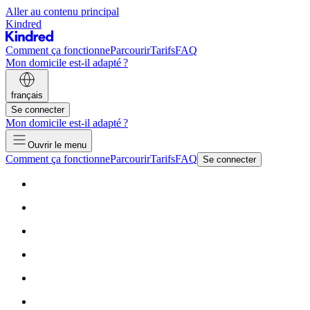
Aller au contenu principal
Kindred
Comment ça fonctionne
Parcourir
Tarifs
FAQ
Mon domicile est-il adapté ?
français
Se connecter
Mon domicile est-il adapté ?
Ouvrir le menu
Comment ça fonctionne
Parcourir
Tarifs
FAQ
Se connecter