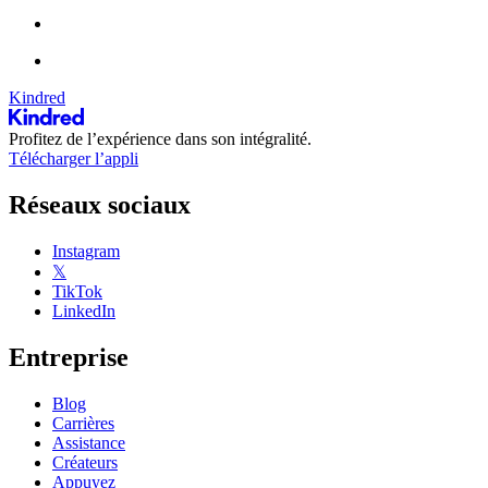
Kindred
Profitez de l’expérience dans son intégralité.
Télécharger l’appli
Réseaux sociaux
Instagram
𝕏
TikTok
LinkedIn
Entreprise
Blog
Carrières
Assistance
Créateurs
Appuyez