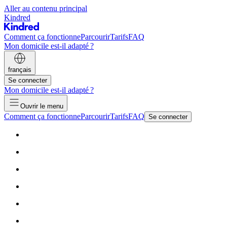
Aller au contenu principal
Kindred
Comment ça fonctionne
Parcourir
Tarifs
FAQ
Mon domicile est-il adapté ?
français
Se connecter
Mon domicile est-il adapté ?
Ouvrir le menu
Comment ça fonctionne
Parcourir
Tarifs
FAQ
Se connecter