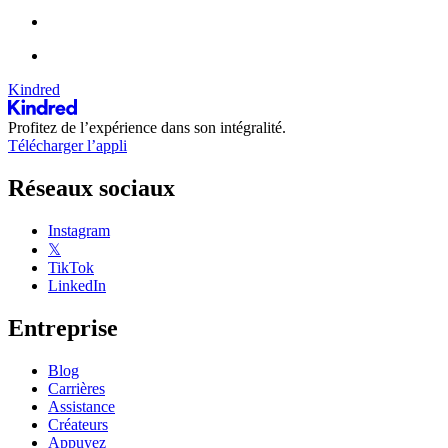
Kindred
Profitez de l’expérience dans son intégralité.
Télécharger l’appli
Réseaux sociaux
Instagram
𝕏
TikTok
LinkedIn
Entreprise
Blog
Carrières
Assistance
Créateurs
Appuyez