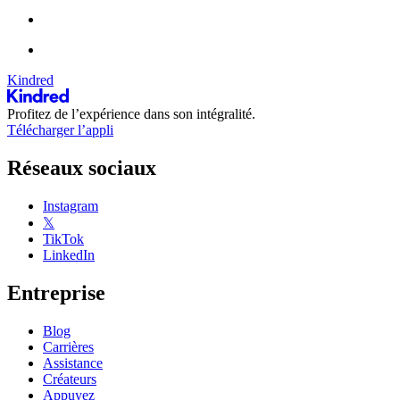
Kindred
Profitez de l’expérience dans son intégralité.
Télécharger l’appli
Réseaux sociaux
Instagram
𝕏
TikTok
LinkedIn
Entreprise
Blog
Carrières
Assistance
Créateurs
Appuyez