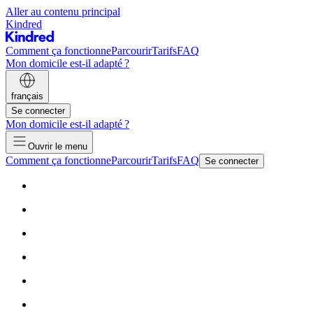
Aller au contenu principal
Kindred
Comment ça fonctionne
Parcourir
Tarifs
FAQ
Mon domicile est-il adapté ?
français
Se connecter
Mon domicile est-il adapté ?
Ouvrir le menu
Comment ça fonctionne
Parcourir
Tarifs
FAQ
Se connecter