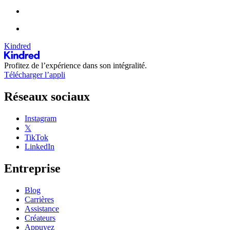
Kindred
Profitez de l’expérience dans son intégralité.
Télécharger l’appli
Réseaux sociaux
Instagram
𝕏
TikTok
LinkedIn
Entreprise
Blog
Carrières
Assistance
Créateurs
Appuyez