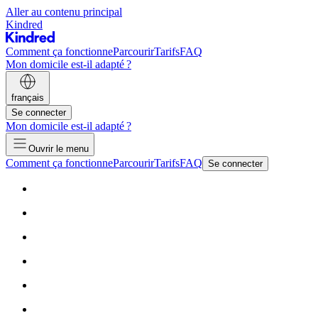
Aller au contenu principal
Kindred
Comment ça fonctionne
Parcourir
Tarifs
FAQ
Mon domicile est-il adapté ?
français
Se connecter
Mon domicile est-il adapté ?
Ouvrir le menu
Comment ça fonctionne
Parcourir
Tarifs
FAQ
Se connecter